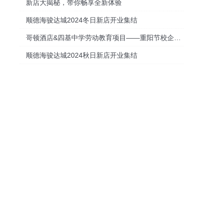
新店大揭秘，带你畅享全新体验
顺德海骏达城2024冬日新店开业集结
哥顿酒店&四基中学劳动教育项目——重阳节校企联合敬老活动圆满成功
顺德海骏达城2024秋日新店开业集结