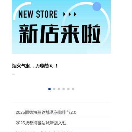
1
01
4-10
2014-10
烟火气起，万物皆可！
…
…
2025顺德海骏达城尽兴咖啡节2.0
2025成都海骏达城新店入驻