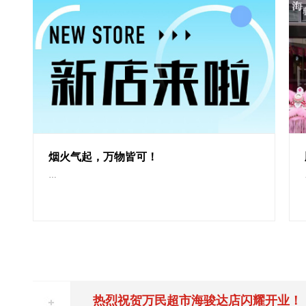
27
30
26-04
2026-03
烟火气起，万物皆可！
…
热烈祝贺万民超市海骏达店闪耀开业！